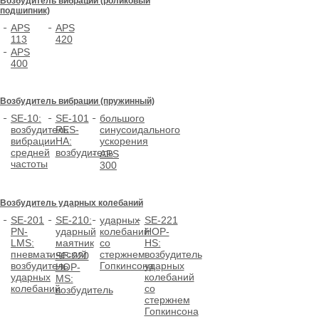
Возбудитель вибрации (роликовый
подшипник)
APS
APS
113
420
APS
400
Возбудитель вибрации (пружинный)
SE-10:
SE-101
большого
возбудитель
RES-
синусоидального
вибрации
HA:
ускорения
средней
возбудитель
APS
частоты
300
Возбудитель ударных колебаний
SE-201
SE-210:
ударных
SE-221
PN-
ударный
колебаний
HOP-
LMS:
маятник
со
HS:
пневматический
стержнем
возбудитель
SE-220
возбудитель
Гопкинсона
ударных
HOP-
ударных
колебаний
MS:
колебаний
со
возбудитель
стержнем
Гопкинсона