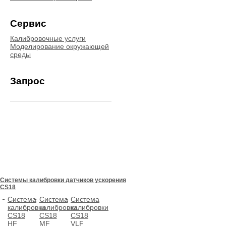
Сервис
Калибровочные услуги
Моделирование окружающей
среды
Запрос
Системы калибровки датчиков ускорения
CS18
Система
Система
Система
калибровки
калибровки
калибровки
CS18
CS18
CS18
HF
MF
VLF