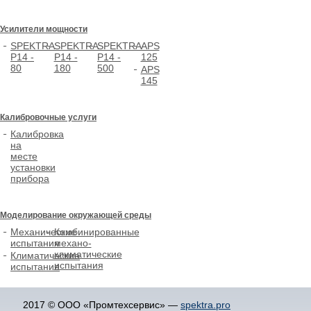
Усилители мощности
SPEKTRA
SPEKTRA
SPEKTRA
APS
P14 -
P14 -
P14 -
125
80
180
500
APS
145
Калибровочные услуги
Калибровка
на
месте
установки
прибора
Моделирование окружающей среды
Механические
Комбинированные
испытания
механо-
климатические
Климатические
испытания
испытания
2017 © ООО «Промтехсервис» —
spektra.pro