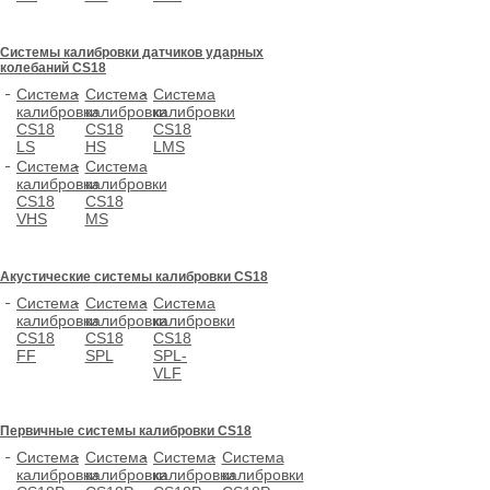
Системы калибровки датчиков ударных
колебаний CS18
Система
Система
Система
калибровки
калибровки
калибровки
CS18
CS18
CS18
LS
HS
LMS
Система
Система
калибровки
калибровки
CS18
CS18
VHS
MS
Акустические системы калибровки CS18
Система
Система
Система
калибровки
калибровки
калибровки
CS18
CS18
CS18
FF
SPL
SPL-
VLF
Первичные системы калибровки CS18
Система
Система
Система
Система
калибровки
калибровки
калибровки
калибровки